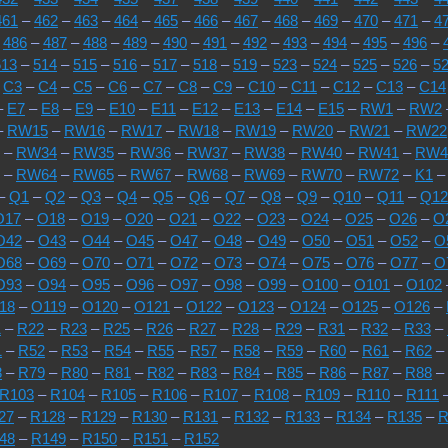
461
–
462
–
463
–
464
–
465
–
466
–
467
–
468
–
469
–
470
–
471
–
4
–
486
–
487
–
488
–
489
–
490
–
491
–
492
–
493
–
494
–
495
–
496
–
513
–
514
–
515
–
516
–
517
–
518
–
519
–
523
–
524
–
525
–
526
–
5
–
C3
–
C4
–
C5
–
C6
–
C7
–
C8
–
C9
–
C10
–
C11
–
C12
–
C13
–
C14
–
E7
–
E8
–
E9
–
E10
–
E11
–
E12
–
E13
–
E14
–
E15
–
RW1
–
RW2
–
RW15
–
RW16
–
RW17
–
RW18
–
RW19
–
RW20
–
RW21
–
RW22
–
RW34
–
RW35
–
RW36
–
RW37
–
RW38
–
RW40
–
RW41
–
RW4
–
RW64
–
RW65
–
RW67
–
RW68
–
RW69
–
RW70
–
RW72
–
K1
–
Q1
–
Q2
–
Q3
–
Q4
–
Q5
–
Q6
–
Q7
–
Q8
–
Q9
–
Q10
–
Q11
–
Q12
O17
–
O18
–
O19
–
O20
–
O21
–
O22
–
O23
–
O24
–
O25
–
O26
–
O
O42
–
O43
–
O44
–
O45
–
O47
–
O48
–
O49
–
O50
–
O51
–
O52
–
O
O68
–
O69
–
O70
–
O71
–
O72
–
O73
–
O74
–
O75
–
O76
–
O77
–
O
O93
–
O94
–
O95
–
O96
–
O97
–
O98
–
O99
–
O100
–
O101
–
O102
18
–
O119
–
O120
–
O121
–
O122
–
O123
–
O124
–
O125
–
O126
–
1
–
R22
–
R23
–
R25
–
R26
–
R27
–
R28
–
R29
–
R31
–
R32
–
R33
–
1
–
R52
–
R53
–
R54
–
R55
–
R57
–
R58
–
R59
–
R60
–
R61
–
R62
–
8
–
R79
–
R80
–
R81
–
R82
–
R83
–
R84
–
R85
–
R86
–
R87
–
R88
–
R103
–
R104
–
R105
–
R106
–
R107
–
R108
–
R109
–
R110
–
R111
27
–
R128
–
R129
–
R130
–
R131
–
R132
–
R133
–
R134
–
R135
–
R
48
–
R149
–
R150
–
R151
–
R152