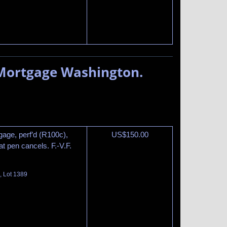
 Mortgage Washington.
gage, perf’d (R100c),
US$
150.00
at pen cancels. F.-V.F.
, Lot 1389