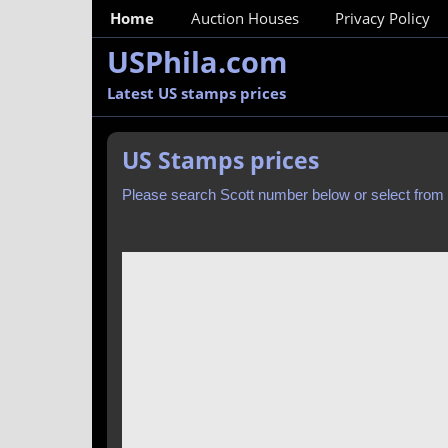
MainMenu
Home
Auction Houses
Privacy Policy
USPhila.com
Latest US stamps prices
US Stamps prices
Please search Scott number below or select from t