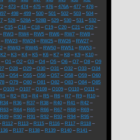
72
–
473
–
474
–
475
–
476
–
476A
–
477
–
478
–
497
–
498
–
499
–
500
–
501
–
502
–
503
–
504
–
27
–
528
–
528A
–
528B
–
529
–
530
–
531
–
532
–
–
C15
–
C16
–
C18
–
C19
–
C20
–
C21
–
C22
–
–
RW3
–
RW4
–
RW5
–
RW6
–
RW7
–
RW8
–
–
RW23
–
RW24
–
RW25
–
RW26
–
RW27
–
2
–
RW43
–
RW45
–
RW50
–
RW51
–
RW53
–
–
K2
–
K3
–
K4
–
K5
–
K6
–
K7
–
K8
–
K9
–
K10
–
–
O1
–
O2
–
O3
–
O4
–
O5
–
O6
–
O7
–
O8
–
O9
27
–
O28
–
O29
–
O30
–
O31
–
O32
–
O33
–
O34
53
–
O54
–
O55
–
O56
–
O57
–
O58
–
O59
–
O60
78
–
O79
–
O80
–
O81
–
O82
–
O83
–
O84
–
O85
–
O103
–
O107
–
O108
–
O109
–
O110
–
O111
–
R1
–
R2
–
R3
–
R4
–
R5
–
R6
–
R7
–
R9
–
R10
–
R34
–
R36
–
R37
–
R38
–
R40
–
R41
–
R42
–
R63
–
R64
–
R65
–
R66
–
R67
–
R68
–
R69
–
R89
–
R90
–
R91
–
R92
–
R93
–
R94
–
R95
–
–
R112
–
R113
–
R115
–
R116
–
R117
–
R118
–
136
–
R137
–
R138
–
R139
–
R140
–
R141
–