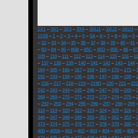
1X1
–
3X1
–
3X3
–
3X4
–
3XU1
–
3XU2
–
3XU3
11X8
–
1
–
2
–
3
–
4
–
5
–
5A
–
6
–
7
–
8
–
8A
–
9
–
32
–
33
–
34
–
35
–
36
–
37
–
38
–
39
–
40
–
41
–
83
–
84
–
85
–
85B
–
85C
–
85D
–
85E
–
86
–
87
109
–
110
–
111
–
112
–
113
–
114
–
115
–
116
–
1
–
137
–
138
–
139
–
140
–
141
–
142
–
143
–
144
164
–
165
–
166
–
167
–
168
–
169
–
170
–
171
–
192
–
193
–
194
–
195
–
196
–
197
–
198
–
199
–
–
216
–
217
–
218
–
219
–
219D
–
220
–
221
–
22
242
–
243
–
244
–
245
–
246
–
247
–
248
–
249
–
268
–
269
–
270
–
271
–
272
–
273
–
274
–
275
–
–
292
–
293
–
294
–
295
–
296
–
297
–
298
–
299
318
–
319
–
320
–
322
–
323
–
324
–
325
–
326
–
346
–
347
–
348
–
349
–
350
–
351
–
352
–
353
–
373
–
374
–
375
–
376
–
377
–
378
–
379
–
380
–
400
–
400A
–
401
–
402
–
403
–
404
–
405
–
406
424
–
425
–
426
–
427
–
428
–
429
–
430
–
431
–