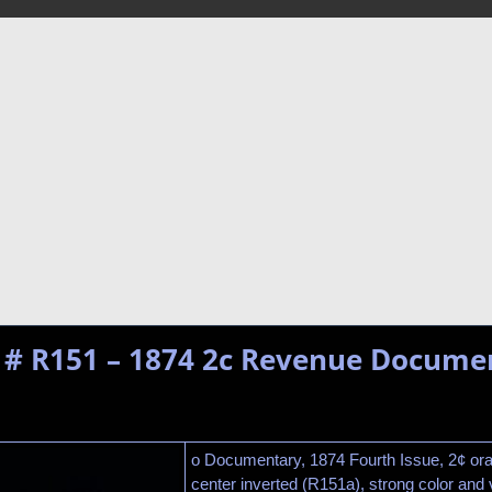
. # R151 – 1874 2c Revenue Documen
o Documentary, 1874 Fourth Issue, 2¢ ora
center inverted (R151a), strong color and 