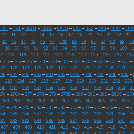
–
5X1
–
7X1
–
8XU1
–
8XU3
–
8XU4
–
9X1
–
9X2
–
9X3
–
10X1
–
10X
–
10
–
11
–
12
–
13
–
14
–
15
–
16
–
17
–
18
–
19
–
20
–
21
–
22
–
23
–
42
–
43
–
44
–
45
–
46
–
47
–
62B
–
63
–
64
–
65
–
67
–
68
–
69
–
70
–
88
–
89
–
90
–
91
–
92
–
93
–
94
–
95
–
96
–
97
–
98
–
99
–
100
–
1
17
–
118
–
119
–
120
–
121
–
122
–
123
–
124
–
125
–
126
–
127
–
128
–
145
–
146
–
147
–
148
–
149
–
150
–
151
–
152
–
153
–
154
–
155
–
172
–
173
–
174
–
175
–
176
–
177
–
178
–
179
–
180
–
182
–
183
–
1
200
–
201
–
202
–
203
–
204
–
205
–
205C
–
206
–
207
–
208
–
209
–
2
–
223
–
224
–
225
–
226
–
227
–
228
–
229
–
230
–
231
–
232
–
233
250
–
251
–
252
–
253
–
254
–
255
–
256
–
257
–
258
–
259
–
260
–
2
276
–
276A
–
277
–
278
–
279
–
279B
–
280
–
281
–
282
–
282C
–
283
–
300
–
301
–
302
–
303
–
304
–
305
–
306
–
307
–
308
–
309
–
310
–
327
–
328
–
329
–
330
–
331
–
332
–
333
–
334
–
335
–
336
–
337
–
3
354
–
355
–
356
–
357
–
358
–
359
–
360
–
361
–
362
–
363
–
364
–
3
381
–
382
–
383
–
384
–
385
–
386
–
387
–
388
–
389
–
390
–
391
–
3
–
407
–
408
–
409
–
410
–
411
–
412
–
413
–
414
–
415
–
416
–
417
–
432
–
433
–
434
–
435
–
437
–
438
–
439
–
440
–
441
–
442
–
443
–
4