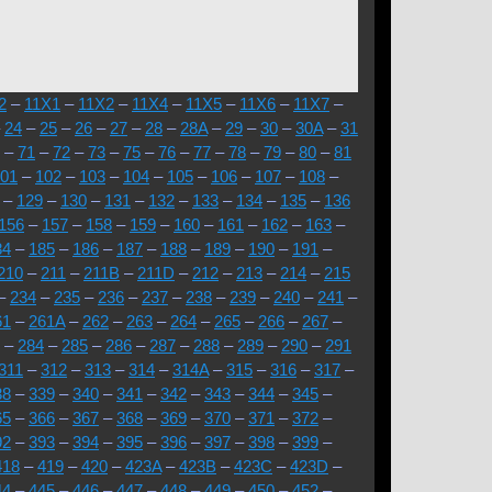
2
–
11X1
–
11X2
–
11X4
–
11X5
–
11X6
–
11X7
–
–
24
–
25
–
26
–
27
–
28
–
28A
–
29
–
30
–
30A
–
31
–
71
–
72
–
73
–
75
–
76
–
77
–
78
–
79
–
80
–
81
01
–
102
–
103
–
104
–
105
–
106
–
107
–
108
–
–
129
–
130
–
131
–
132
–
133
–
134
–
135
–
136
156
–
157
–
158
–
159
–
160
–
161
–
162
–
163
–
84
–
185
–
186
–
187
–
188
–
189
–
190
–
191
–
210
–
211
–
211B
–
211D
–
212
–
213
–
214
–
215
–
234
–
235
–
236
–
237
–
238
–
239
–
240
–
241
–
61
–
261A
–
262
–
263
–
264
–
265
–
266
–
267
–
–
284
–
285
–
286
–
287
–
288
–
289
–
290
–
291
311
–
312
–
313
–
314
–
314A
–
315
–
316
–
317
–
38
–
339
–
340
–
341
–
342
–
343
–
344
–
345
–
65
–
366
–
367
–
368
–
369
–
370
–
371
–
372
–
92
–
393
–
394
–
395
–
396
–
397
–
398
–
399
–
418
–
419
–
420
–
423A
–
423B
–
423C
–
423D
–
44
–
445
–
446
–
447
–
448
–
449
–
450
–
452
–