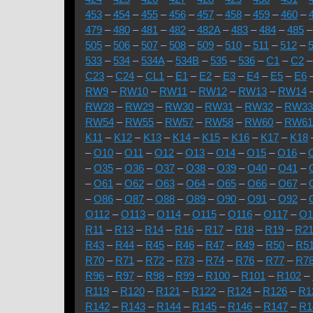
453
–
454
–
455
–
456
–
457
–
458
–
459
–
460
–
479
–
480
–
481
–
482
–
482A
–
483
–
484
–
485
505
–
506
–
507
–
508
–
509
–
510
–
511
–
512
–
533
–
534
–
534A
–
534B
–
535
–
536
–
C1
–
C2
C23
–
C24
–
CL1
–
E1
–
E2
–
E3
–
E4
–
E5
–
E6
RW9
–
RW10
–
RW11
–
RW12
–
RW13
–
RW14
RW28
–
RW29
–
RW30
–
RW31
–
RW32
–
RW33
RW54
–
RW55
–
RW57
–
RW58
–
RW60
–
RW61
K11
–
K12
–
K13
–
K14
–
K15
–
K16
–
K17
–
K18
–
O10
–
O11
–
O12
–
O13
–
O14
–
O15
–
O16
–
–
O35
–
O36
–
O37
–
O38
–
O39
–
O40
–
O41
–
–
O61
–
O62
–
O63
–
O64
–
O65
–
O66
–
O67
–
–
O86
–
O87
–
O88
–
O89
–
O90
–
O91
–
O92
–
O112
–
O113
–
O114
–
O115
–
O116
–
O117
–
O1
R11
–
R13
–
R14
–
R16
–
R17
–
R18
–
R19
–
R2
R43
–
R44
–
R45
–
R46
–
R47
–
R49
–
R50
–
R5
R70
–
R71
–
R72
–
R73
–
R74
–
R76
–
R77
–
R7
R96
–
R97
–
R98
–
R99
–
R100
–
R101
–
R102
–
R119
–
R120
–
R121
–
R122
–
R124
–
R126
–
R1
R142
–
R143
–
R144
–
R145
–
R146
–
R147
–
R1