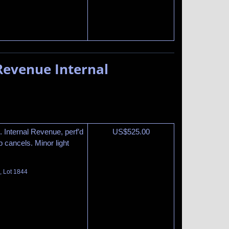
Revenue Internal
 Internal Revenue, perf’d
US$
525.00
 cancels. Minor light
, Lot 1844