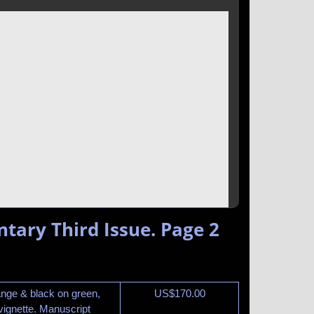
tary Third Issue. Page 2
nge & black on green,
US$
170.00
vignette. Manuscript